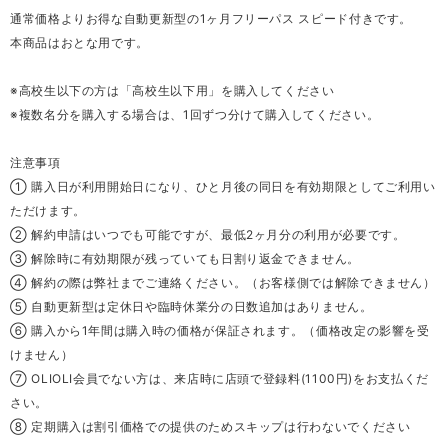
通常価格よりお得な自動更新型の1ヶ月フリーパス スピード付きです。
本商品はおとな用です。
※高校生以下の方は「高校生以下用」を購入してください
※複数名分を購入する場合は、1回ずつ分けて購入してください。
注意事項
① 購入日が利用開始日になり、ひと月後の同日を有効期限としてご利用い
ただけます。
② 解約申請はいつでも可能ですが、最低2ヶ月分の利用が必要です。
③ 解除時に有効期限が残っていても日割り返金できません。
④ 解約の際は弊社までご連絡ください。（お客様側では解除できません）
⑤ 自動更新型は定休日や臨時休業分の日数追加はありません。
⑥ 購入から1年間は購入時の価格が保証されます。（価格改定の影響を受
けません）
⑦ OLIOLI会員でない方は、来店時に店頭で登録料(1100円)をお支払くだ
さい。
⑧ 定期購入は割引価格での提供のためスキップは行わないでください