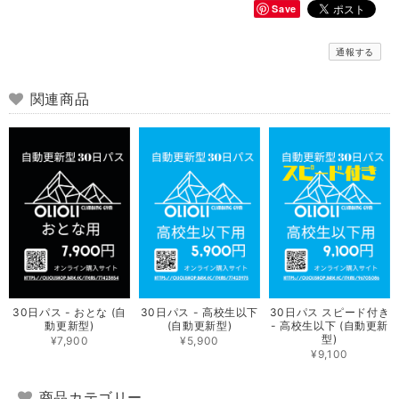
Save
通報する
関連商品
30日パス - おとな (自
30日パス - 高校生以下
30日パス スピード付き
動更新型)
(自動更新型)
- 高校生以下 (自動更新
型)
¥7,900
¥5,900
¥9,100
商品カテゴリー