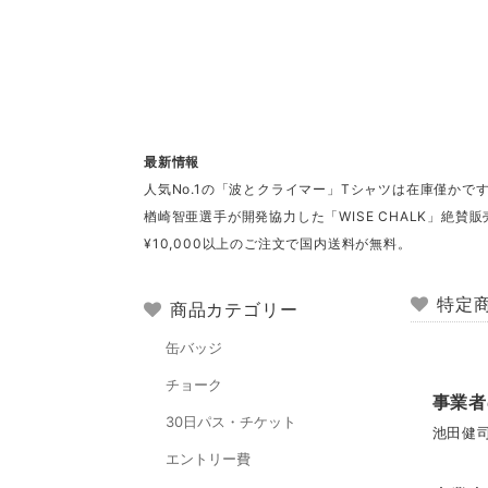
最新情報
人気No.1の「波とクライマー」Tシャツは在庫僅かで
楢崎智亜選手が開発協力した「WISE CHALK」絶賛販
¥10,000以上のご注文で国内送料が無料。
特定
商品カテゴリー
缶バッジ
チョーク
事業者
30日パス・チケット
池田健
エントリー費