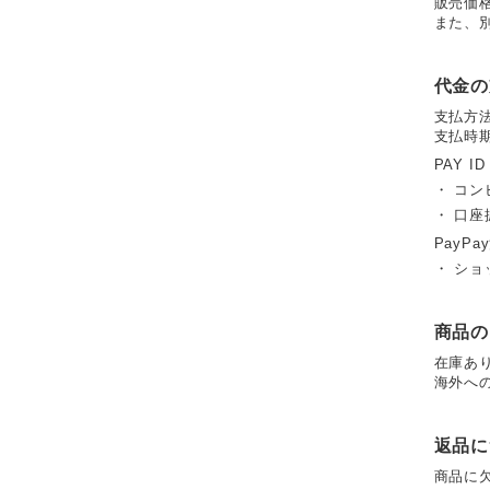
販売価
また、
代金の
支払方
支払時
PAY I
・ コン
・ 口
PayPa
・ シ
商品の
在庫あ
海外へ
返品に
商品に