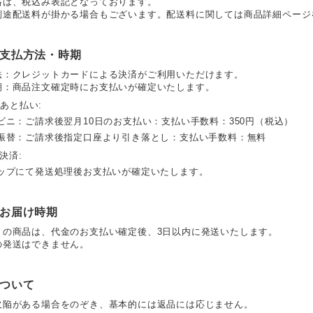
格は、税込み表記となっております。
別途配送料が掛かる場合もございます。配送料に関しては商品詳細ページ
支払方法・時期
法：クレジットカードによる決済がご利用いただけます。
期：商品注文確定時にお支払いが確定いたします。
D あと払い:
ビニ：ご請求後翌月10日のお支払い：支払い手数料：350円（税込）
座振替：ご請求後指定口座より引き落とし：支払い手数料：無料
y決済:
ョップにて発送処理後お支払いが確定いたします。
お届け時期
りの商品は、代金のお支払い確定後、3日以内に発送いたします。
の発送はできません。
ついて
欠陥がある場合をのぞき、基本的には返品には応じません。