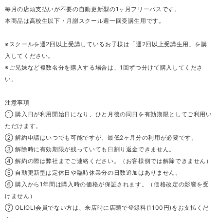
毎月の店頭支払いが不要の自動更新型の1ヶ月フリーパスです。
本商品は高校生以下・月謝スクール週一回受講生用です。
※スクールを週2回以上受講しているお子様は「週2回以上受講生用」を購
入してください。
※ご兄妹など複数名分を購入する場合は、1回ずつ分けて購入してくださ
い。
注意事項
① 購入日が利用開始日になり、ひと月後の同日を有効期限としてご利用い
ただけます。
② 解約申請はいつでも可能ですが、最低2ヶ月分の利用が必要です。
③ 解除時に有効期限が残っていても日割り返金できません。
④ 解約の際は弊社までご連絡ください。（お客様側では解除できません）
⑤ 自動更新型は定休日や臨時休業分の日数追加はありません。
⑥ 購入から1年間は購入時の価格が保証されます。（価格改定の影響を受
けません）
⑦ OLIOLI会員でない方は、来店時に店頭で登録料(1100円)をお支払くだ