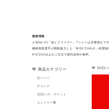
最新情報
人気No.1の「波とクライマー」Tシャツは在庫僅かで
楢崎智亜選手が開発協力した「WISE CHALK」絶賛販
¥10,000以上のご注文で国内送料が無料。
30日
商品カテゴリー
缶バッジ
チョーク
30日パス・チケット
エントリー費