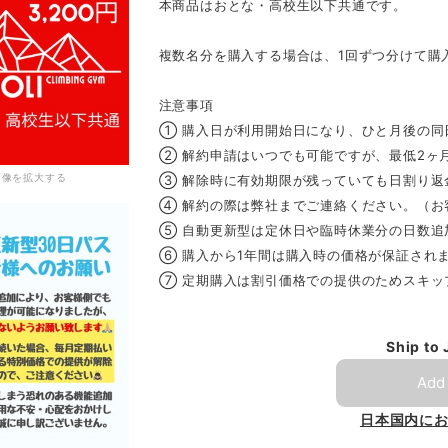
本商品はおとな・高校生以下共通です。
複数名分を購入する場合は、1回ずつ分けて購
注意事項
① 購入日が利用開始日になり、ひと月後の同
② 解約申請はいつでも可能ですが、最低2ヶ
画像を拡大する
③ 解除時に有効期限が残っていても日割り返
④ 解約の際は弊社までご連絡ください。（お
⑤ 自動更新型は定休日や臨時休業分の日数追
⑥ 購入から1年間は購入時の価格が保証され
⑦ 定期購入は割引価格での提供のためスキッ
Ship to
Add 
日本国内に